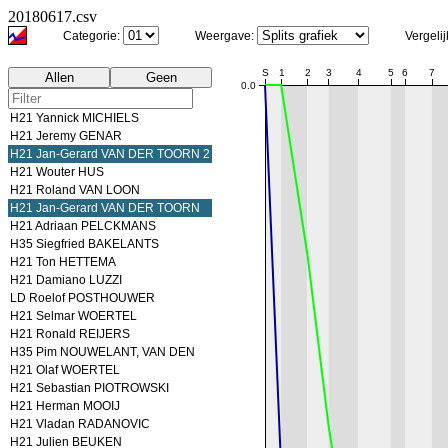
20180617.csv
Categorie:
Weergave:
Vergeli
H21 Jan-Gerard VAN DER TOORN
S
1
2
3
4
5
6
7
Allen
Geen
0.0
H21 Yannick MICHIELS
H21 Jeremy GENAR
H21 Jan-Gerard VAN DER TOORN 2
H21 Wouter HUS
H21 Roland VAN LOON
H21 Jan-Gerard VAN DER TOORN
H21 Adriaan PELCKMANS
H35 Siegfried BAKELANTS
H21 Ton HETTEMA
H21 Damiano LUZZI
LD Roelof POSTHOUWER
H21 Selmar WOERTEL
H21 Ronald REIJERS
H35 Pim NOUWELANT, VAN DEN
H21 Olaf WOERTEL
H21 Sebastian PIOTROWSKI
H21 Herman MOOIJ
H21 Vladan RADANOVIC
H21 Julien BEUKEN