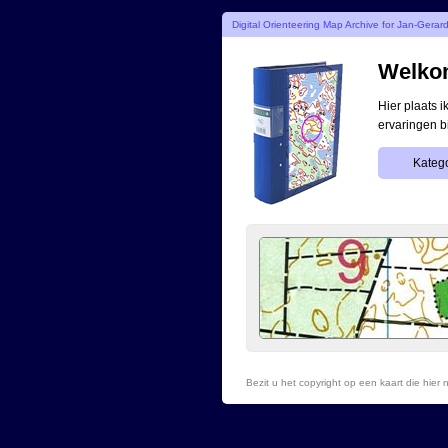
Digital Orienteering Map Archive for Jan-Gerar
Welkom
Hier plaats 
ervaringen b
Katego
Bezit u het copyright op een kaart die hie