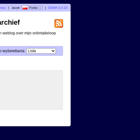
nicy
|
Język:
Polski
|
DOMA 3.0.10
archief
n weblog over mijn oriëntatieloop
 wyświetlania: