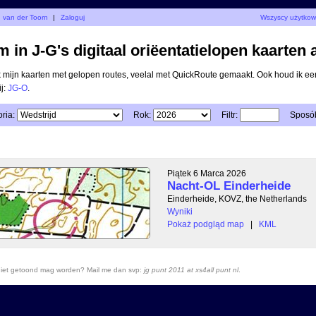
d van der Toorn
|
Zaloguj
Wszyscy użytkow
 in J-G's digitaal oriëentatielopen kaarten 
ik mijn kaarten met gelopen routes, veelal met QuickRoute gemaakt. Ook houd ik ee
ij:
JG-O
.
ria:
Rok:
Filtr:
Sposób
Piątek 6 Marca 2026
Nacht-OL Einderheide
Einderheide, KOVZ, the Netherlands
Wyniki
Pokaż podgląd map
|
KML
r niet getoond mag worden? Mail me dan svp:
jg punt 2011 at xs4all punt nl
.