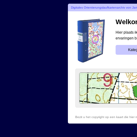
Digitales Orientierungslaufkartenarchiv von Ja
Welkom
Hier plaats 
ervaringen b
Kateg
Bezit u het copyright op een kaart die hie