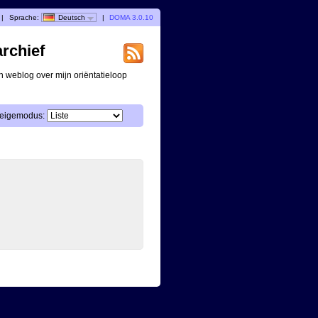
|
Sprache:
Deutsch
|
DOMA 3.0.10
archief
n weblog over mijn oriëntatieloop
eigemodus: