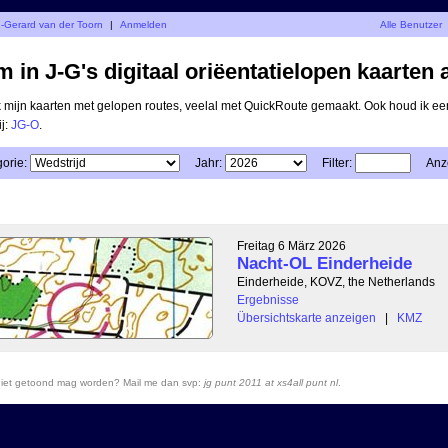
n-Gerard van der Toorn
|
Anmelden
Alle Benutzer
 in J-G's digitaal oriëentatielopen kaarten 
ik mijn kaarten met gelopen routes, veelal met QuickRoute gemaakt. Ook houd ik ee
ij:
JG-O
.
orie:
Jahr:
Filter:
Anz
Freitag 6 März 2026
Nacht-OL Einderheide
Einderheide, KOVZ, the Netherlands
Ergebnisse
Übersichtskarte anzeigen
|
KMZ
r niet getoond mag worden? Mail me dan svp:
jg punt 2011 at xs4all punt nl
.