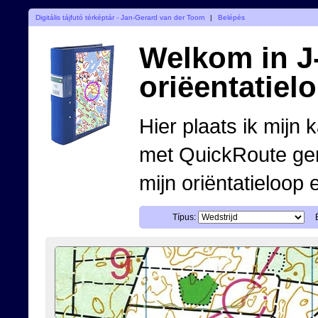
Digitális tájfutó térképtár - Jan-Gerard van der Toorn
|
Belépés
Welkom in J-
oriëentatiel
Hier plaats ik mijn 
met QuickRoute ge
mijn oriëntatieloop 
Típus: