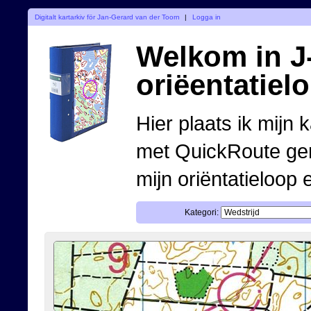
Digitalt kartarkiv för Jan-Gerard van der Toorn
|
Logga in
Welkom in J-
oriëentatiel
Hier plaats ik mijn 
met QuickRoute ge
mijn oriëntatieloop 
Kategori: