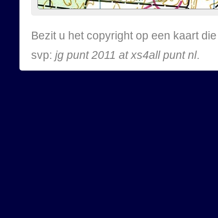
Bezit u het copyright op een kaart d
svp:
jg punt 2011 at xs4all punt nl
.