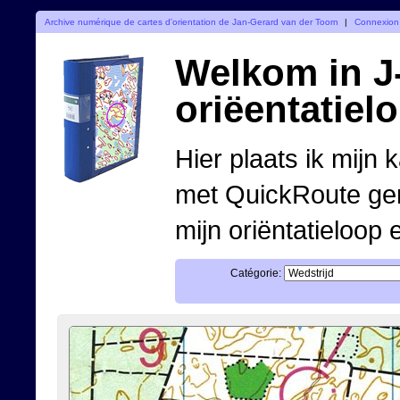
Archive numérique de cartes d'orientation de Jan-Gerard van der Toorn
|
Connexion
Welkom in J-
oriëentatiel
Hier plaats ik mijn 
met QuickRoute ge
mijn oriëntatieloop 
Catégorie: