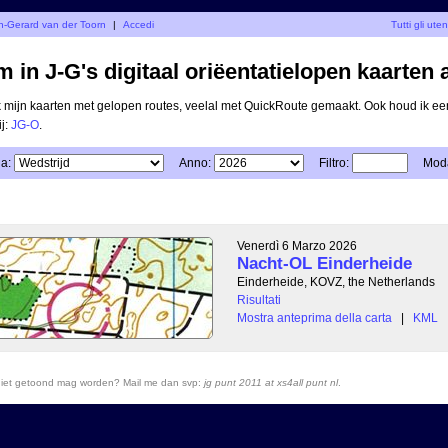
an-Gerard van der Toorn
|
Accedi
Tutti gli uten
 in J-G's digitaal oriëentatielopen kaarten 
ik mijn kaarten met gelopen routes, veelal met QuickRoute gemaakt. Ook houd ik ee
ij:
JG-O
.
a:
Anno:
Filtro:
Moda
Venerdì 6 Marzo 2026
Nacht-OL Einderheide
Einderheide, KOVZ, the Netherlands
Risultati
Mostra anteprima della carta
|
KML
r niet getoond mag worden? Mail me dan svp:
jg punt 2011 at xs4all punt nl
.