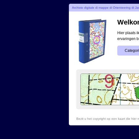
Archivio digitale di mappe di Orienteering di J
Welkom
Hier plaats 
ervaringen b
Categori
Bezit u het copyright op een kaart die hie