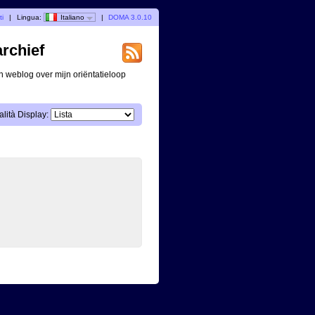
ti
|
Lingua:
Italiano
|
DOMA 3.0.10
archief
n weblog over mijn oriëntatieloop
lità Display: