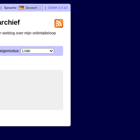
|
Sprache:
Deutsch
|
DOMA 3.0.10
archief
n weblog over mijn oriëntatieloop
eigemodus: