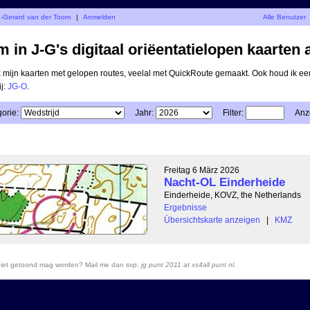
n-Gerard van der Toorn
|
Anmelden
Alle Benutzer
 in J-G's digitaal oriëentatielopen kaarten 
ik mijn kaarten met gelopen routes, veelal met QuickRoute gemaakt. Ook houd ik ee
ij:
JG-O
.
orie:
Jahr:
Filter:
Anz
Freitag 6 März 2026
Nacht-OL Einderheide
Einderheide, KOVZ, the Netherlands
Ergebnisse
Übersichtskarte anzeigen
|
KMZ
r niet getoond mag worden? Mail me dan svp:
jg punt 2011 at xs4all punt nl
.