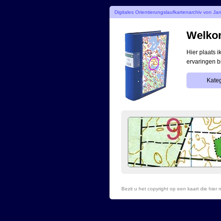
Digitales Orientierungslaufkartenarchiv von Ja
Welkom
Hier plaats 
ervaringen b
Kateg
Bezit u het copyright op een kaart die hie