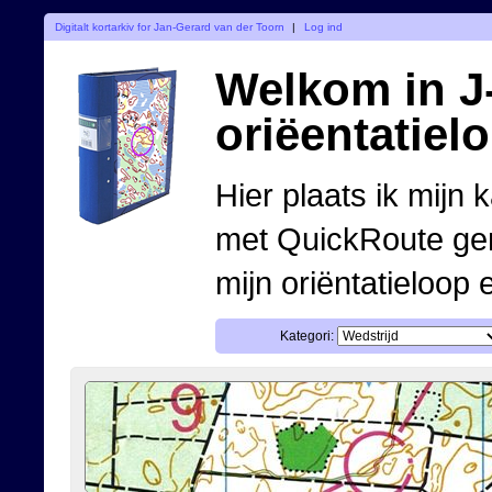
Digitalt kortarkiv for Jan-Gerard van der Toorn
|
Log ind
Welkom in J-
oriëentatiel
Hier plaats ik mijn 
met QuickRoute ge
mijn oriëntatieloop 
Kategori: