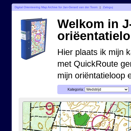
Digital Orienteering Map Archive for Jan-Gerard van der Toorn
|
Zaloguj
Welkom in J-
oriëentatiel
Hier plaats ik mijn 
met QuickRoute ge
mijn oriëntatieloop 
Kategoria: