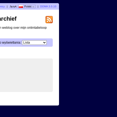
nicy
|
Język:
Polski
|
DOMA 3.0.10
archief
n weblog over mijn oriëntatieloop
 wyświetlania: