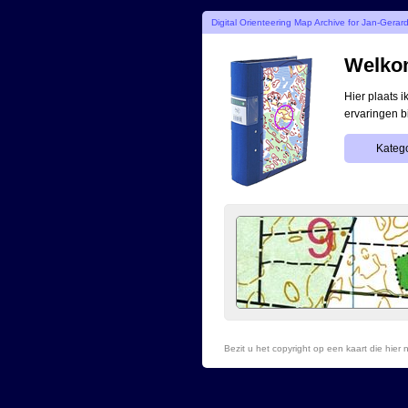
Digital Orienteering Map Archive for Jan-Gerar
Welkom
Hier plaats 
ervaringen b
Katego
Bezit u het copyright op een kaart die hie