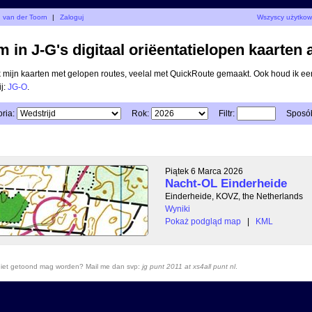
d van der Toorn
|
Zaloguj
Wszyscy użytkow
 in J-G's digitaal oriëentatielopen kaarten 
ik mijn kaarten met gelopen routes, veelal met QuickRoute gemaakt. Ook houd ik ee
ij:
JG-O
.
ria:
Rok:
Filtr:
Sposób
Piątek 6 Marca 2026
Nacht-OL Einderheide
Einderheide, KOVZ, the Netherlands
Wyniki
Pokaż podgląd map
|
KML
r niet getoond mag worden? Mail me dan svp:
jg punt 2011 at xs4all punt nl
.