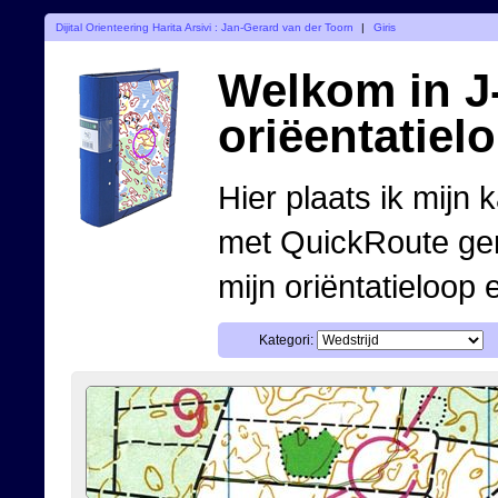
Dijital Orienteering Harita Arsivi : Jan-Gerard van der Toorn
|
Giris
Welkom in J-
oriëentatiel
Hier plaats ik mijn 
met QuickRoute ge
mijn oriëntatieloop 
Kategori: