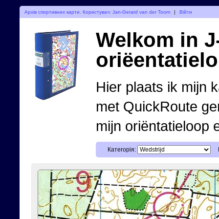
Архів спортивних карти. Користувач: Jan-Gerard van der Toorn
|
Війти
Welkom in J-
oriëentatiel
Hier plaats ik mijn 
met QuickRoute ge
mijn oriëntatieloop 
Категорія: