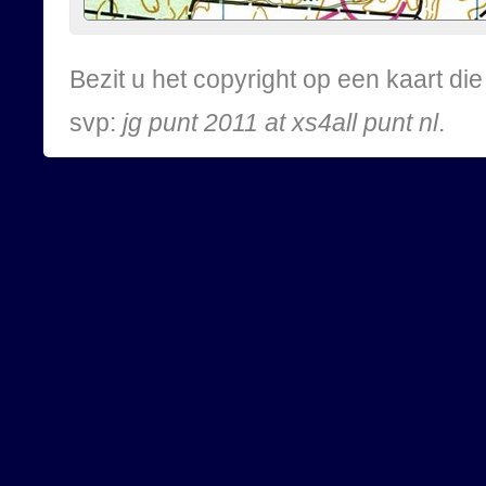
Bezit u het copyright op een kaart d
svp:
jg punt 2011 at xs4all punt nl
.