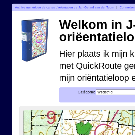
Archive numérique de cartes d'orientation de Jan-Gerard van der Toorn
|
Connexion
Welkom in J-
oriëentatiel
Hier plaats ik mijn 
met QuickRoute ge
mijn oriëntatieloop 
Catégorie: