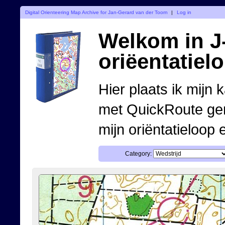
Digital Orienteering Map Archive for Jan-Gerard van der Toorn
|
Log in
Welkom in J-
oriëentatiel
Hier plaats ik mijn 
met QuickRoute ge
mijn oriëntatieloop 
Category: