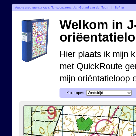
Архив спортивных карт. Пользователь: Jan-Gerard van der Toorn
|
Войти
Welkom in J-
oriëentatiel
Hier plaats ik mijn 
met QuickRoute ge
mijn oriëntatieloop 
Категория: