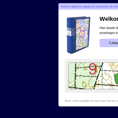
Archivo digital de mapas de orientación de Ja
Welkom
Hier plaats 
ervaringen b
Categ
Bezit u het copyright op een kaart die hie