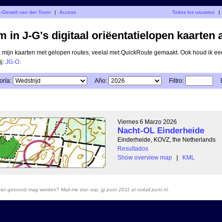
n-Gerard van der Toorn
|
Acceso
Todos los usuarios
|
 in J-G's digitaal oriëentatielopen kaarten 
ik mijn kaarten met gelopen routes, veelal met QuickRoute gemaakt. Ook houd ik ee
ij:
JG-O
.
oría:
Año:
Filtro:
Viernes 6 Marzo 2026
Nacht-OL Einderheide
Einderheide, KOVZ, the Netherlands
Resultados
Show overview map
|
KML
r niet getoond mag worden? Mail me dan svp:
jg punt 2011 at xs4all punt nl
.