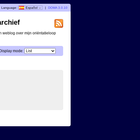
Language:
Español
|
DOMA 3.0.10
archief
n weblog over mijn oriëntatieloop
Display mode: