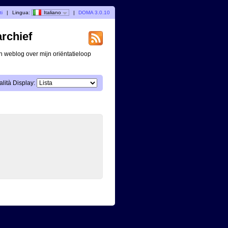
ti
|
Lingua:
Italiano
|
DOMA 3.0.10
archief
n weblog over mijn oriëntatieloop
lità Display: