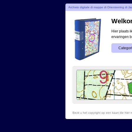
Archivio digitale di mappe di Orienteering di J
Welkom
Hier plaats 
ervaringen b
Categori
Bezit u het copyright op een kaart die hie