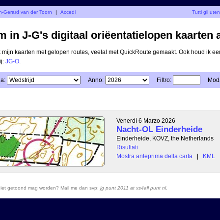
an-Gerard van der Toorn
|
Accedi
Tutti gli uten
 in J-G's digitaal oriëentatielopen kaarten 
ik mijn kaarten met gelopen routes, veelal met QuickRoute gemaakt. Ook houd ik ee
ij:
JG-O
.
a:
Anno:
Filtro:
Moda
Venerdì 6 Marzo 2026
Nacht-OL Einderheide
Einderheide, KOVZ, the Netherlands
Risultati
Mostra anteprima della carta
|
KML
r niet getoond mag worden? Mail me dan svp:
jg punt 2011 at xs4all punt nl
.