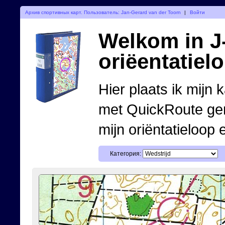
Архив спортивных карт. Пользователь: Jan-Gerard van der Toorn
|
Войти
Welkom in J-
oriëentatiel
Hier plaats ik mijn 
met QuickRoute ge
mijn oriëntatieloop 
Категория: