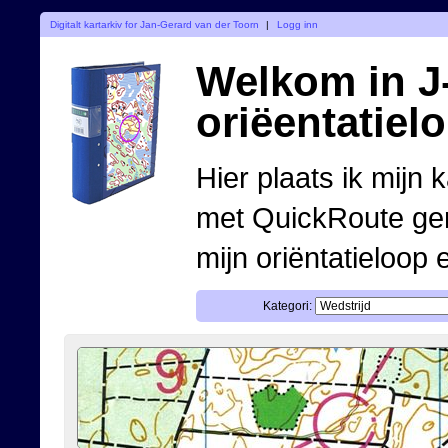
Digitalt kartarkiv for Jan-Gerard van der Toorn
|
Logg inn
Welkom in J-
oriëentatiel
Hier plaats ik mijn 
met QuickRoute ge
mijn oriëntatieloop 
Kategori: