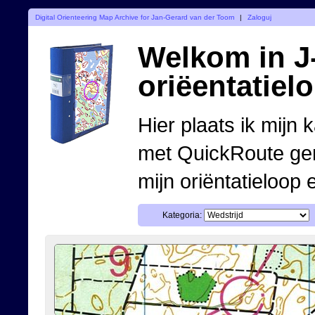
Digital Orienteering Map Archive for Jan-Gerard van der Toorn
|
Zaloguj
Welkom in J-
oriëentatiel
Hier plaats ik mijn 
met QuickRoute ge
mijn oriëntatieloop 
Kategoria: