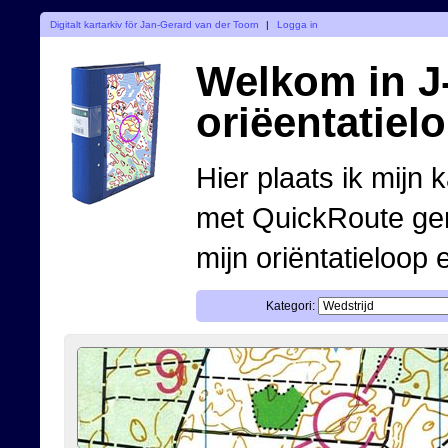
Digitalt kartarkiv för Jan-Gerard van der Toorn
|
Logga in
Welkom in J-
oriëentatiel
Hier plaats ik mijn 
met QuickRoute ge
mijn oriëntatieloop 
Kategori: