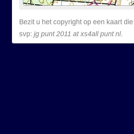
Bezit u het copyright op een kaart d
svp:
jg punt 2011 at xs4all punt nl
.