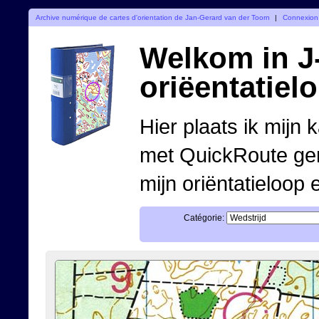
Archive numérique de cartes d'orientation de Jan-Gerard van der Toorn
|
Connexion
Welkom in J-
oriëentatiel
Hier plaats ik mijn 
met QuickRoute ge
mijn oriëntatieloop 
Catégorie: