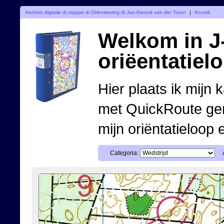
Archivio digitale di mappe di Orienteering di Jan-Gerard van der Toorn
|
Accedi
Welkom in J-
oriëentatiel
Hier plaats ik mijn 
met QuickRoute ge
mijn oriëntatieloop 
Categoria: