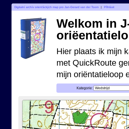
Digitalní archív orienťáckých map pro Jan-Gerard van der Toorn
|
Přihlásit
Welkom in J-
oriëentatiel
Hier plaats ik mijn 
met QuickRoute ge
mijn oriëntatieloop 
Kategorie: