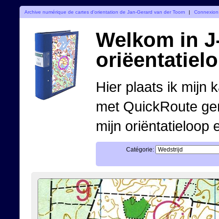
Archive numérique de cartes d'orientation de Jan-Gerard van der Toorn
|
Connexion
Welkom in J-
oriëentatiel
Hier plaats ik mijn 
met QuickRoute ge
mijn oriëntatieloop 
Catégorie: