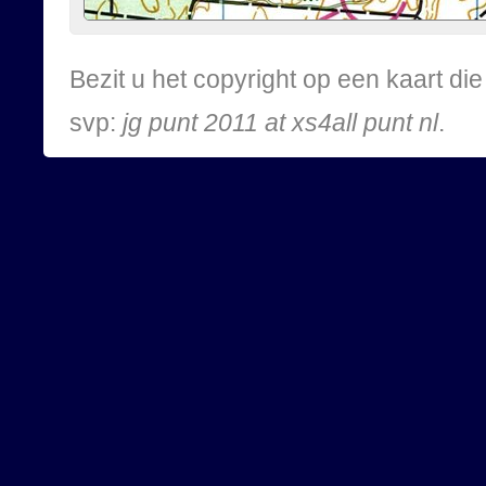
Bezit u het copyright op een kaart d
svp:
jg punt 2011 at xs4all punt nl
.