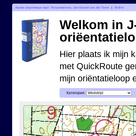
Архив спортивных карт. Пользователь: Jan-Gerard van der Toorn
|
Войти
Welkom in J-
oriëentatiel
Hier plaats ik mijn 
met QuickRoute ge
mijn oriëntatieloop 
Категория: