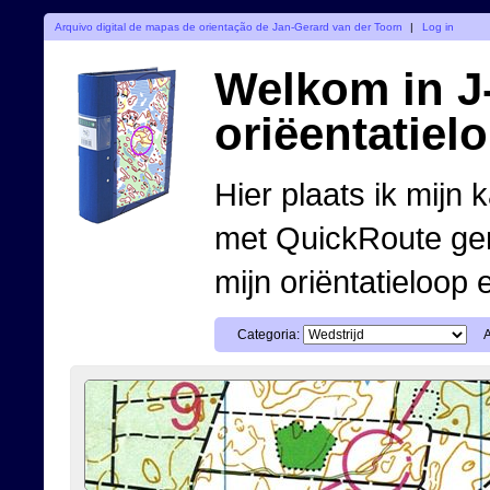
Arquivo digital de mapas de orientação de Jan-Gerard van der Toorn
|
Log in
Welkom in J-
oriëentatiel
Hier plaats ik mijn 
met QuickRoute ge
mijn oriëntatieloop 
Categoria: