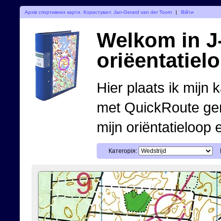
Архів спортивних карти. Користувач: Jan-Gerard van der Toorn
|
Війти
Welkom in J-
oriëentatiel
Hier plaats ik mijn 
met QuickRoute ge
mijn oriëntatieloop 
Категорія: