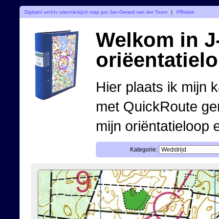
Digitalní archív orienťáckých map pro Jan-Gerard van der Toorn
|
Přihlásit
Welkom in J-
oriëentatiel
Hier plaats ik mijn 
met QuickRoute ge
mijn oriëntatieloop 
Kategorie: