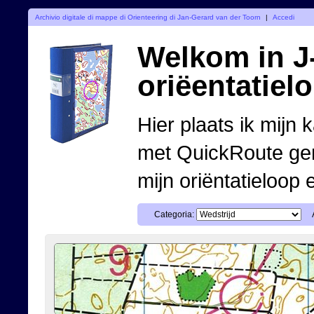
Archivio digitale di mappe di Orienteering di Jan-Gerard van der Toorn
|
Accedi
Welkom in J-
oriëentatiel
Hier plaats ik mijn 
met QuickRoute ge
mijn oriëntatieloop 
Categoria: