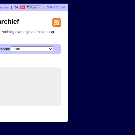
nicilar
|
Dil:
Türkçe
|
DOMA 3.0.10
archief
n weblog over mijn oriëntatieloop
 modu: