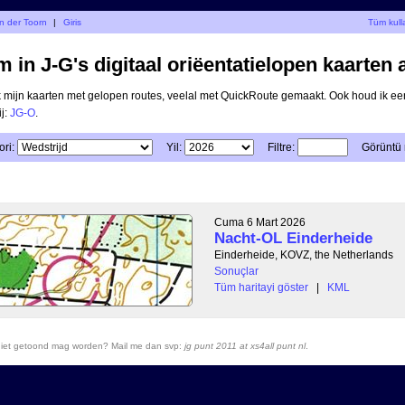
an der Toorn
|
Giris
Tüm kulla
 in J-G's digitaal oriëentatielopen kaarten 
ik mijn kaarten met gelopen routes, veelal met QuickRoute gemaakt. Ook houd ik ee
ij:
JG-O
.
ri:
Yil:
Filtre:
Görüntü
Cuma 6 Mart 2026
Nacht-OL Einderheide
Einderheide, KOVZ, the Netherlands
Sonuçlar
Tüm haritayi göster
|
KML
r niet getoond mag worden? Mail me dan svp:
jg punt 2011 at xs4all punt nl
.