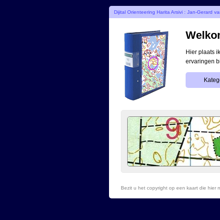
Dijital Orienteering Harita Arsivi : Jan-Gerard v
Welkom
Hier plaats 
ervaringen b
Katego
Bezit u het copyright op een kaart die hie