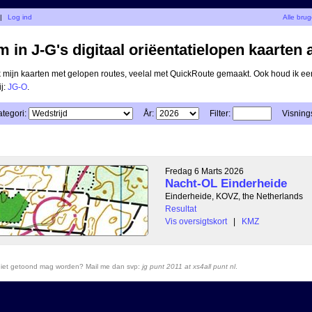
|
Log ind
Alle bru
 in J-G's digitaal oriëentatielopen kaarten 
ik mijn kaarten met gelopen routes, veelal met QuickRoute gemaakt. Ook houd ik ee
ij:
JG-O
.
tegori:
År:
Filter:
Visnings
Fredag 6 Marts 2026
Nacht-OL Einderheide
Einderheide, KOVZ, the Netherlands
Resultat
Vis oversigtskort
|
KMZ
r niet getoond mag worden? Mail me dan svp:
jg punt 2011 at xs4all punt nl
.