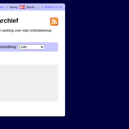
gere
|
Sprog:
Dansk
|
DOMA 3.0.10
archief
n weblog over mijn oriëntatieloop
indstilling: