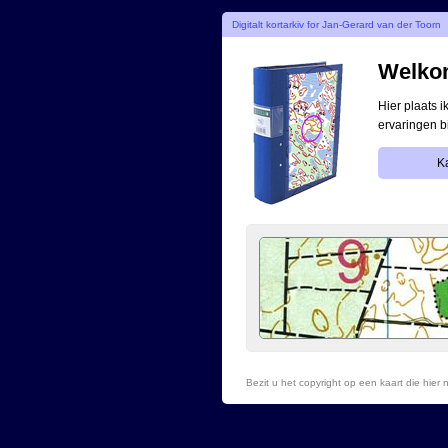
Digitalt kortarkiv for Jan-Gerard van der Toorn
Welkom
Hier plaats 
ervaringen b
Ka
Bezit u het copyright op een kaart die hie