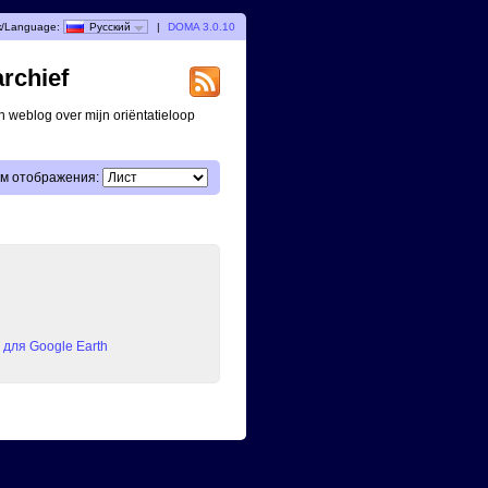
/Language:
Русский
|
DOMA 3.0.10
archief
n weblog over mijn oriëntatieloop
м отображения:
для Google Earth