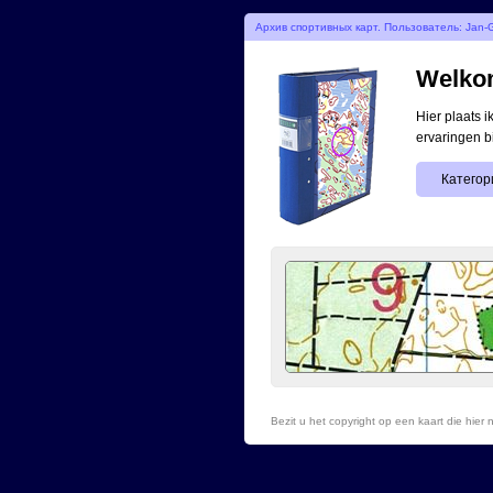
Архив спортивных карт. Пользователь: Jan-G
Welkom
Hier plaats 
ervaringen b
Категор
Bezit u het copyright op een kaart die hie