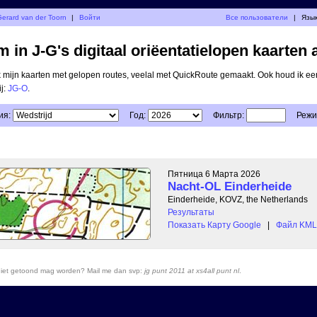
erard van der Toorn
|
Войти
Все пользователи
|
Язык
 in J-G's digitaal oriëentatielopen kaarten 
ik mijn kaarten met gelopen routes, veelal met QuickRoute gemaakt. Ook houd ik ee
ij:
JG-O
.
ия:
Год:
Фильтр:
Режи
Пятница 6 Марта 2026
Nacht-OL Einderheide
Einderheide, KOVZ, the Netherlands
Результаты
Показать Карту Google
|
Файл KML 
r niet getoond mag worden? Mail me dan svp:
jg punt 2011 at xs4all punt nl
.