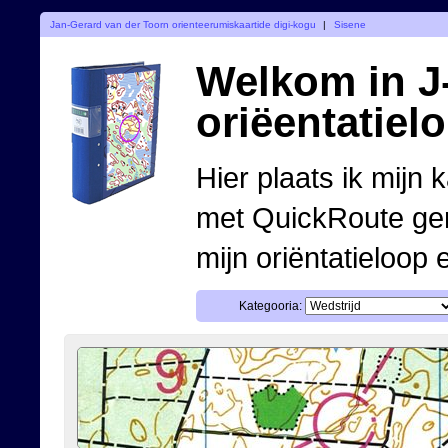
Jan-Gerard van der Toorn orienteerumiskaartide digi-kogu
|
Sisene
Welkom in J-
oriëentatiel
Hier plaats ik mijn 
met QuickRoute ge
mijn oriëntatieloop 
Kategooria: