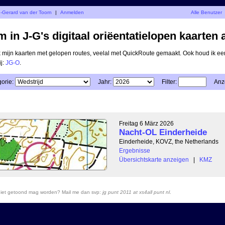
n-Gerard van der Toorn
|
Anmelden
Alle Benutzer
 in J-G's digitaal oriëentatielopen kaarten 
ik mijn kaarten met gelopen routes, veelal met QuickRoute gemaakt. Ook houd ik ee
ij:
JG-O
.
orie:
Jahr:
Filter:
Anz
Freitag 6 März 2026
Nacht-OL Einderheide
Einderheide, KOVZ, the Netherlands
Ergebnisse
Übersichtskarte anzeigen
|
KMZ
r niet getoond mag worden? Mail me dan svp:
jg punt 2011 at xs4all punt nl
.