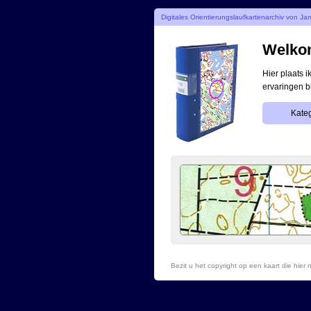
Digitales Orientierungslaufkartenarchiv von Ja
Welkom
Hier plaats 
ervaringen b
Kateg
Bezit u het copyright op een kaart die hie