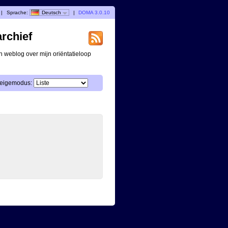
|
Sprache:
Deutsch
|
DOMA 3.0.10
archief
n weblog over mijn oriëntatieloop
eigemodus: