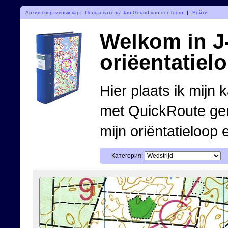
Архив спортивных карт. Пользователь: Jan-Gerard van der Toorn
|
Войти
Welkom in J-
oriëentatiel
Hier plaats ik mijn 
met QuickRoute ge
mijn oriëntatieloop 
Категория: