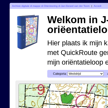
Archivio digitale di mappe di Orienteering di Jan-Gerard van der Toorn
|
Accedi
Welkom in J-
oriëentatiel
Hier plaats ik mijn 
met QuickRoute ge
mijn oriëntatieloop 
Categoria: