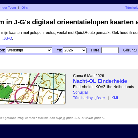
an der Toorn
|
Giris
Tüm kulla
 in J-G's digitaal oriëentatielopen kaarten 
ik mijn kaarten met gelopen routes, veelal met QuickRoute gemaakt. Ook houd ik ee
ij:
JG-O
.
ri:
Yil:
Filtre:
Görüntü
Cuma 6 Mart 2026
Nacht-OL Einderheide
Einderheide, KOVZ, the Netherlands
Sonuçlar
Tüm haritayi göster
|
KML
r niet getoond mag worden? Mail me dan svp:
jg punt 2011 at xs4all punt nl
.