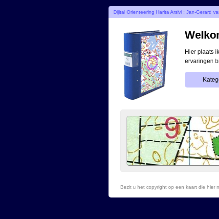
Dijital Orienteering Harita Arsivi : Jan-Gerard v
Welkom
Hier plaats 
ervaringen b
Katego
Bezit u het copyright op een kaart die hie