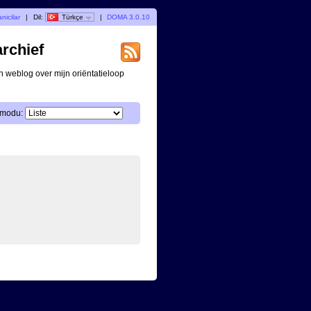
nicilar
|
Dil:
Türkçe
|
DOMA 3.0.10
archief
n weblog over mijn oriëntatieloop
 modu: