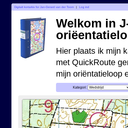
Digitalt kortarkiv for Jan-Gerard van der Toorn
|
Log ind
Welkom in J-
oriëentatiel
Hier plaats ik mijn 
met QuickRoute ge
mijn oriëntatieloop 
Kategori: