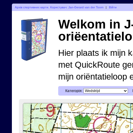
Архів спортивних карти. Користувач: Jan-Gerard van der Toorn
|
Війти
Welkom in J-
oriëentatiel
Hier plaats ik mijn 
met QuickRoute ge
mijn oriëntatieloop 
Категорія: