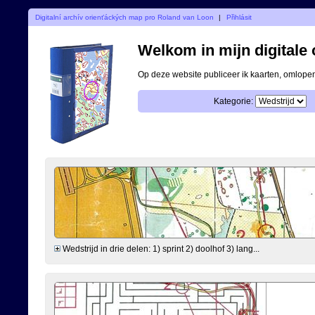
Digitalní archív orienťáckých map pro Roland van Loon
|
Přihlásit
Welkom in mijn digitale o
Op deze website publiceer ik kaarten, omlop
Kategorie:
Wedstrijd in drie delen: 1) sprint 2) doolhof 3) lang...