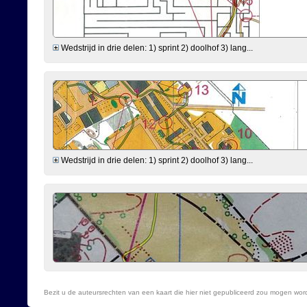
Wedstrijd in drie delen: 1) sprint 2) doolhof 3) lang...
Wedstrijd in drie delen: 1) sprint 2) doolhof 3) lang...
Bezit u de auteursrechten van een kaart die hier niet gepubliceerd zou mogen wo