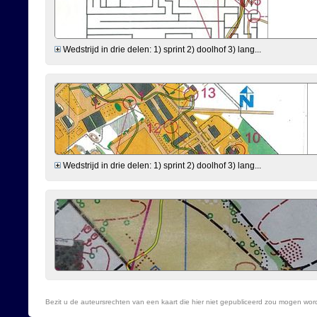
Wedstrijd in drie delen: 1) sprint 2) doolhof 3) lang...
Wedstrijd in drie delen: 1) sprint 2) doolhof 3) lang...
Bezit u de auteursrechten van een kaart die hier niet gepubliceerd zou mogen wo