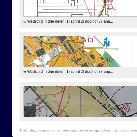
Wedstrijd in drie delen: 1) sprint 2) doolhof 3) lang...
Wedstrijd in drie delen: 1) sprint 2) doolhof 3) lang...
Bezit u de auteursrechten van een kaart die hier niet gepubliceerd zou mogen wo