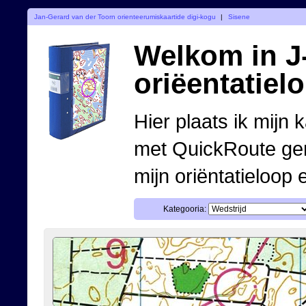
Jan-Gerard van der Toorn orienteerumiskaartide digi-kogu
|
Sisene
Welkom in J-
oriëentatiel
Hier plaats ik mijn 
met QuickRoute ge
mijn oriëntatieloop 
Kategooria: