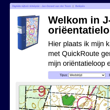
Digitális tájfutó térképtár - Jan-Gerard van der Toorn
|
Belépés
Welkom in J-
oriëentatiel
Hier plaats ik mijn 
met QuickRoute ge
mijn oriëntatieloop 
Típus: