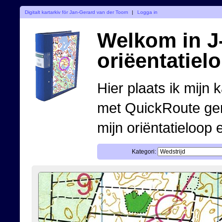
Digitalt kartarkiv för Jan-Gerard van der Toorn
|
Logga in
Welkom in J-
oriëentatiel
Hier plaats ik mijn 
met QuickRoute ge
mijn oriëntatieloop 
Kategori: