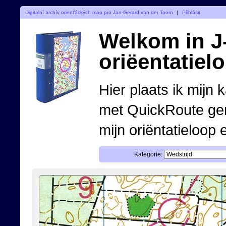
Digitalní archív orienťáckých map pro Jan-Gerard van der Toorn
|
Přihlásit
Welkom in J-
oriëentatiel
Hier plaats ik mijn 
met QuickRoute ge
mijn oriëntatieloop 
Kategorie: