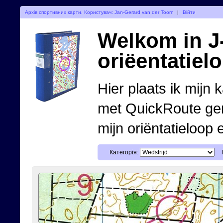
Архів спортивних карти. Користувач: Jan-Gerard van der Toorn
|
Війти
Welkom in J-
oriëentatiel
Hier plaats ik mijn 
met QuickRoute ge
mijn oriëntatieloop 
Категорія: