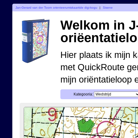
Jan-Gerard van der Toorn orienteerumiskaartide digi-kogu
|
Sisene
Welkom in J-
oriëentatiel
Hier plaats ik mijn 
met QuickRoute ge
mijn oriëntatieloop 
Kategooria: